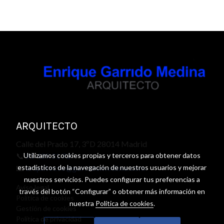
ARQUITECTO
Calle del Prado 17, 3ºD 28014 Madrid
Utilizamos cookies propias y terceros para obtener datos
📞
91 429 31 72
estadísticos de la navegación de nuestros usuarios y mejorar
📧
arquitecto@garridomedina.com
nuestros servicios. Puedes configurar tus preferencias a
Aviso legal
través del botón “Configurar” o obtener más información en
Política de cookies
nuestra
Política de cookies
.
Gestión de cookies
Política de privacidad