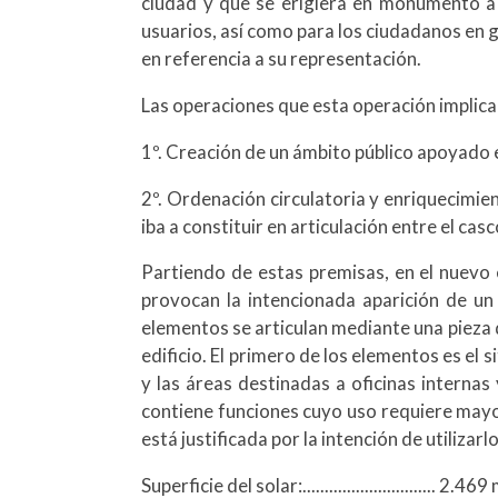
ciudad y que se erigiera en monumento a 
usuarios, así como para los ciudadanos en 
en referencia a su representación.
Las operaciones que esta operación implic
1º. Creación de un ámbito público apoyado e
2º. Ordenación circulatoria y enriquecimie
iba a constituir en articulación entre el casc
Partiendo de estas premisas, en el nuevo 
provocan la intencionada aparición de un
elementos se articulan mediante una pieza q
edificio. El primero de los elementos es el s
y las áreas destinadas a oficinas internas
contiene funciones cuyo uso requiere mayor
está justificada por la intención de utiliza
Superficie del solar:.............................. 2.469