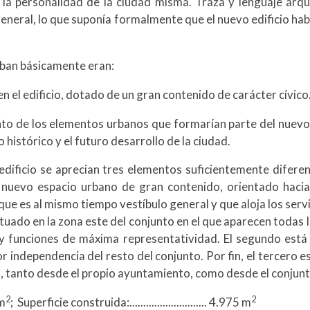
la personalidad de la ciudad misma. Traza y lenguaje arqui
general, lo que suponía formalmente que el nuevo edificio hab
aban básicamente eran:
n el edificio, dotado de un gran contenido de carácter cívico
nto de los elementos urbanos que formarían parte del nuevo
o histórico y el futuro desarrollo de la ciudad.
edificio se aprecian tres elementos suficientemente difer
 nuevo espacio urbano de gran contenido, orientado hacia 
ue es al mismo tiempo vestíbulo general y que aloja los serv
ituado en la zona este del conjunto en el que aparecen todas l
 y funciones de máxima representatividad. El segundo está 
 independencia del resto del conjunto. Por fin, el tercero es
rlo, tanto desde el propio ayuntamiento, como desde el conjunt
2
2
 m
; Superficie construida:............................ 4.975 m