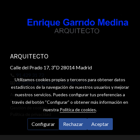
ARQUITECTO
Calle del Prado 17, 3ºD 28014 Madrid
📞
91 429 31 72
Utilizamos cookies propias y terceros para obtener datos
📧
arquitecto@garridomedina.com
estadísticos de la navegación de nuestros usuarios y mejorar
nuestros servicios. Puedes configurar tus preferencias a
Aviso legal
Política de cookies
través del botón “Configurar” o obtener más información en
Gestión de cookies
nuestra
Política de cookies
.
Política de privacidad
Configurar
Rechazar
Aceptar