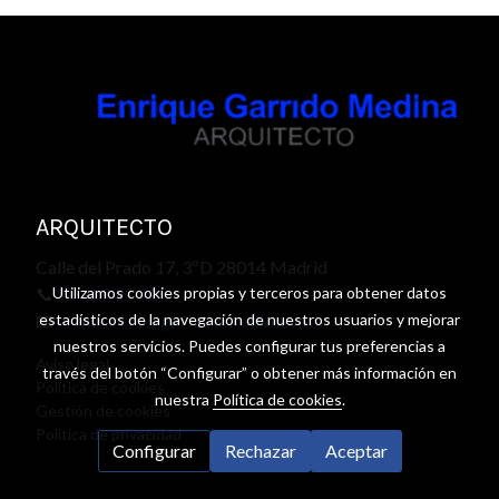
ARQUITECTO
Calle del Prado 17, 3ºD 28014 Madrid
Utilizamos cookies propias y terceros para obtener datos
📞
91 429 31 72
estadísticos de la navegación de nuestros usuarios y mejorar
📧
arquitecto@garridomedina.com
nuestros servicios. Puedes configurar tus preferencias a
Aviso legal
través del botón “Configurar” o obtener más información en
Política de cookies
nuestra
Política de cookies
.
Gestión de cookies
Política de privacidad
Configurar
Rechazar
Aceptar